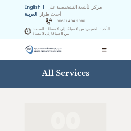
م
ركز الأشعة التشخيصية على
|
English
أحدث طراز
العربية
+966 11 494 2990
الأحد - الخميس: من 8 صباحًا إلى 9 مساءً - السبت:
من 9 صباحًا إلى 8 مساءً
حجز موعد
اتصل بنا
شركاؤنا في التأمين
فريق العمل
All Services
التخصصات
من نحن
الصفحة الرئيسية
00