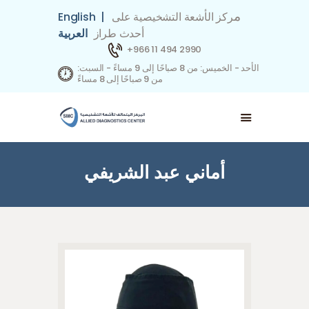
م
ركز الأشعة التشخيصية على
|
English
أحدث طراز
العربية
+966 11 494 2990
الأحد - الخميس: من 8 صباحًا إلى 9 مساءً - السبت:
من 9 صباحًا إلى 8 مساءً
حجز موعد
اتصل بنا
شركاؤنا في التأمين
فريق العمل
أماني عبد الشريفي
التخصصات
من نحن
الصفحة الرئيسية