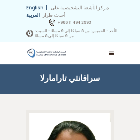
م
ركز الأشعة التشخيصية على
|
English
أحدث طراز
العربية
+966 11 494 2990
الأحد - الخميس: من 8 صباحًا إلى 9 مساءً - السبت:
من 9 صباحًا إلى 8 مساءً
حجز موعد
اتصل بنا
شركاؤنا في التأمين
فريق العمل
سرافانثي تارامارلا
التخصصات
من نحن
الصفحة الرئيسية